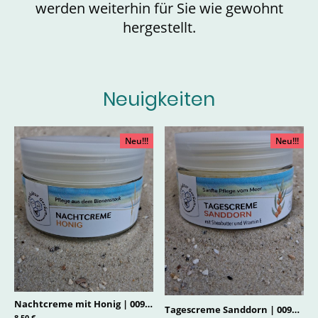
werden weiterhin für Sie wie gewohnt
hergestellt.
Neuigkeiten
Neu!!!
Neu!!!
Nachtcreme mit Honig
|
0097.1
Tagescreme Sanddorn
|
0098.1
8.50 €